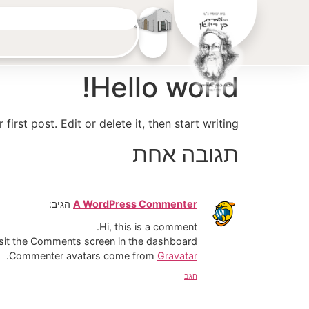
40%
סכום שגויס:
Hello world!
rst post. Edit or delete it, then start writing!
תגובה אחת
A WordPress Commenter
הגיב:
Hi, this is a comment.
isit the Comments screen in the dashboard.
.
Commenter avatars come from
Gravatar
הגב